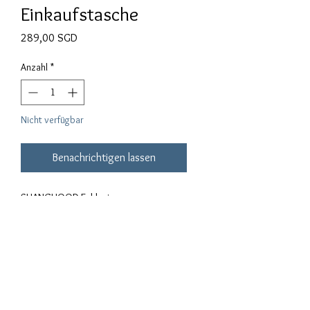
Einkaufstasche
Preis
289,00 SGD
Anzahl
*
Nicht verfügbar
Benachrichtigen lassen
SHANGHOOD Exklusive
durchscheinende Einkaufstasche 2018
Materialien:
100% hochwertiges PVC
Privacy Policy
Terms of Use
Sizing
Guide