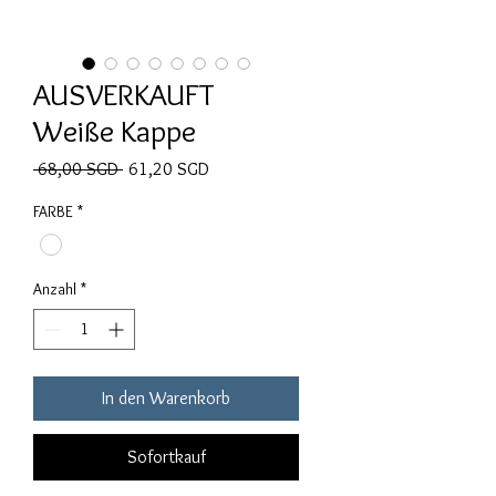
AUSVERKAUFT
Weiße Kappe
Standardpreis
Sale-Preis
 68,00 SGD 
61,20 SGD
FARBE
*
Anzahl
*
In den Warenkorb
Sofortkauf