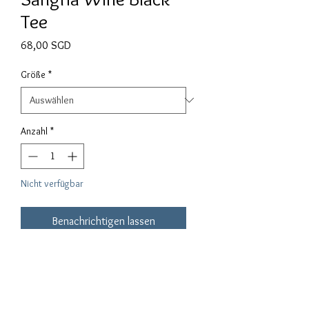
Tee
Preis
68,00 SGD
Größe
*
Anzahl
*
Nicht verfügbar
Benachrichtigen lassen
SANGRIA WINE Schwarzes T-Shirt
Spezifikation:
65% Baumwolle, 35% Polyester