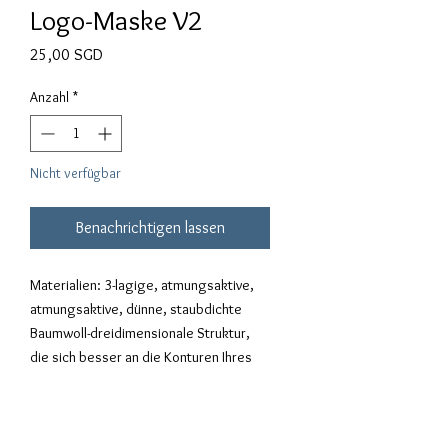
Logo-Maske V2
Preis
25,00 SGD
Anzahl
*
Nicht verfügbar
Benachrichtigen lassen
Materialien: 3-lagige, atmungsaktive,
atmungsaktive, dünne, staubdichte
Baumwoll-dreidimensionale Struktur,
die sich besser an die Konturen Ihres
Gesichts anpasst.
Kann bis zu 3 Mal gewaschen und
wiederverwendet werden.