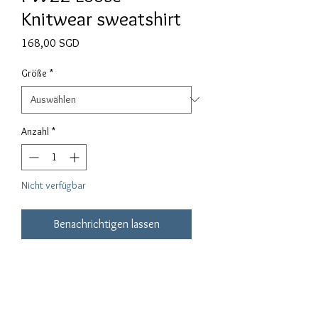
Knitwear sweatshirt
Preis
168,00 SGD
Größe
*
Anzahl
*
Nicht verfügbar
Benachrichtigen lassen
Fall Winter 2022
Unisex Knitwear
Light Blue
Materials: