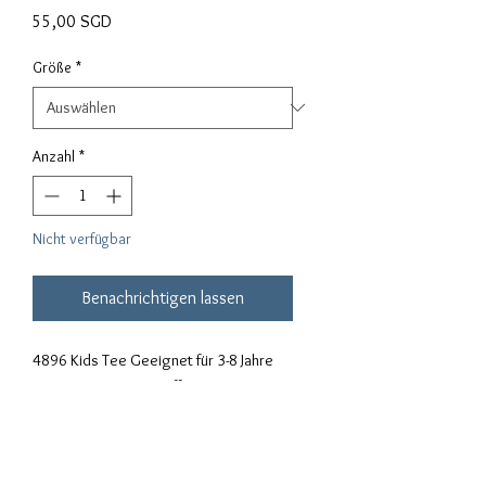
Preis
55,00 SGD
Größe
*
Anzahl
*
Nicht verfügbar
Benachrichtigen lassen
4896 Kids Tee Geeignet für 3-8 Jahre 
MATERIALIEN: Feststoffe: 100% 
Baumwolle; Sportgrau: 90% 
Baumwolle, 10% Polyester; 
Sicherheitsfarben: 50% Baumwolle, 